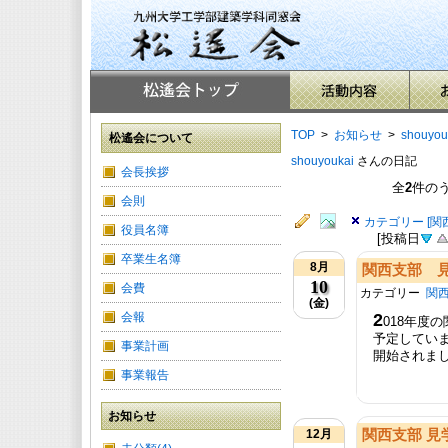
TOP
>
お知らせ
>
shouyou
松遙会について
shouyoukai
さんの日記
会長挨拶
全
2
件の
会則
カテゴリー [関
役員名簿
[投稿日
卒業生名簿
8月
関西支部 
10
会費
カテゴリー
関
(金)
会報
2
018年度
予定してい
事業計画
開始されまし
事業報告
お知らせ
12月
関西支部 見