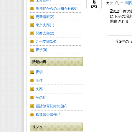
未分類(4)
6
カテゴリー
関
(木)
事務局からのお知らせ(66)
2
012年度
に下記の場所
更新情報(2)
開催されまし
東京支部(1)
関西支部(2)
全
2
件の
九州支部(14)
夜学(0)
活動内容
夜学
全体
支部
その他
設計教育記録の頒布
松遙賞受賞作品
リンク