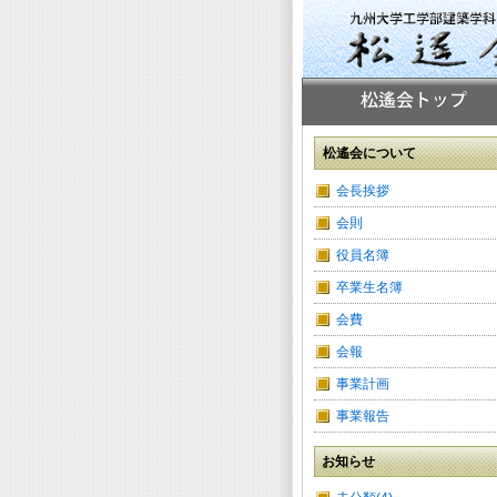
松遙会について
会長挨拶
会則
役員名簿
卒業生名簿
会費
会報
事業計画
事業報告
お知らせ