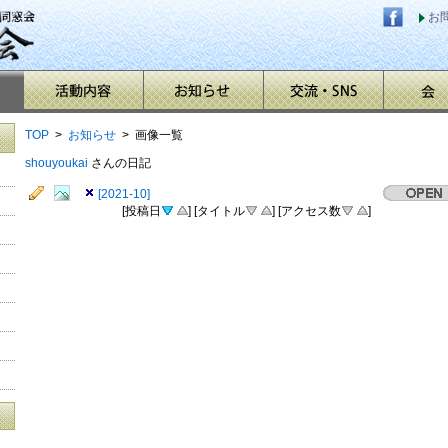
お
TOP
>
お知らせ
> 画像一覧
shouyoukai
さんの日記
[2021-10]
[投稿日
] [タイトル
] [アクセス数
]