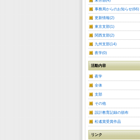
未分類(4)
事務局からのお知らせ(66)
更新情報(2)
東京支部(1)
関西支部(2)
九州支部(14)
夜学(0)
活動内容
夜学
全体
支部
その他
設計教育記録の頒布
松遙賞受賞作品
リンク