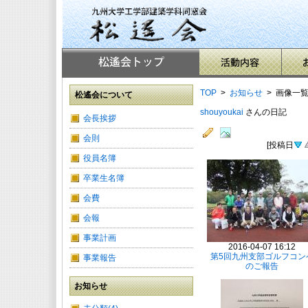
TOP
>
お知らせ
> 画像一
松遙会について
shouyoukai
さんの日記
会長挨拶
会則
[投稿日
役員名簿
卒業生名簿
会費
会報
事業計画
2016-04-07 16:12
第5回九州支部ゴルフコン
事業報告
のご報告
お知らせ