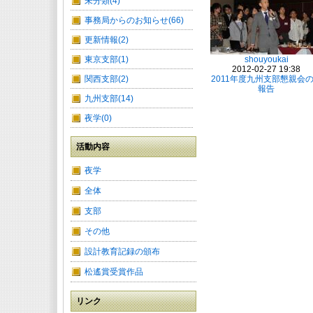
未分類(4)
事務局からのお知らせ(66)
更新情報(2)
東京支部(1)
shouyoukai
2012-02-27 19:38
関西支部(2)
2011年度九州支部懇親会
報告
九州支部(14)
夜学(0)
活動内容
夜学
全体
支部
その他
設計教育記録の頒布
松遙賞受賞作品
リンク