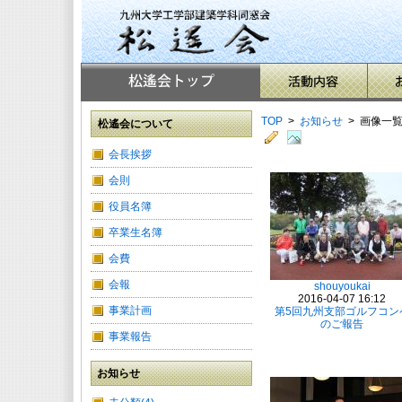
TOP
>
お知らせ
> 画像一
松遙会について
会長挨拶
会則
役員名簿
卒業生名簿
会費
会報
shouyoukai
2016-04-07 16:12
事業計画
第5回九州支部ゴルフコン
のご報告
事業報告
お知らせ