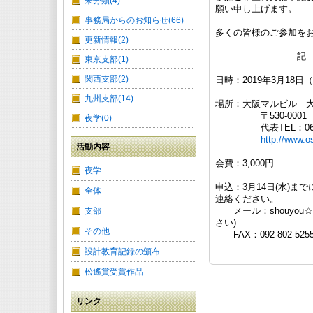
未分類(4)
願い申し上げます。
事務局からのお知らせ(66)
多くの皆様のご参加を
更新情報(2)
記
東京支部(1)
関西支部(2)
日時：2019年3月18日
九州支部(14)
場所：大阪マルビル 大
〒530-0001 大
夜学(0)
代表TEL：06-634
http://www.os
活動内容
会費：3,000円
夜学
申込：3月14日(水)ま
全体
連絡ください。
メール：shouyou☆arc
支部
さい)
その他
FAX：092-802-525
設計教育記録の頒布
松遙賞受賞作品
リンク