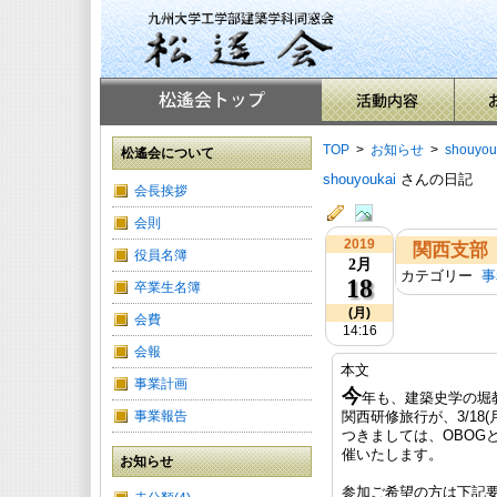
TOP
>
お知らせ
>
shouyou
松遙会について
shouyoukai
さんの日記
会長挨拶
会則
2019
関西支部 
役員名簿
2月
カテゴリー
事
18
卒業生名簿
(月)
会費
14:16
会報
本文
事業計画
今
年も、建築史学の堀
事業報告
関西研修旅行が、3/18(
つきましては、OBOG
催いたします。
お知らせ
参加ご希望の方は下記