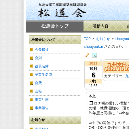
TOP
>
お知らせ
>
shouyou
松遙会について
shouyoukai
さんの日記
会長挨拶
会則
2021
九州支部
役員名簿
(2021/11/1
10月
6
卒業生名簿
カテゴリー
九
(水)
会費
11:55
会報
本文
事業計画
コ
ロナ禍の厳しい世情
事業報告
の場・就職活動の一環
昨年度と同様に「web
お知らせ
webでの開催ですので
OB・OGの皆様のご参