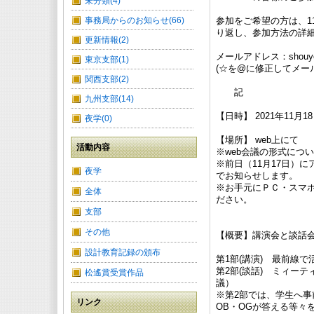
未分類(4)
事務局からのお知らせ(66)
参加をご希望の方は、1
り返し、参加方法の詳
更新情報(2)
メールアドレス：shouyou☆a
東京支部(1)
(☆を@に修正してメー
関西支部(2)
記
九州支部(14)
【日時】 2021年11月18日
夜学(0)
【場所】 web上にて
活動内容
※web会議の形式につ
※前日（11月17日）
夜学
でお知らせします。
※お手元にＰＣ・スマ
全体
ださい。
支部
その他
【概要】講演会と談話会
設計教育記録の頒布
第1部(講演) 最前線
第2部(談話) ミィー
松遙賞受賞作品
議）
※第2部では、学生へ
リンク
OB・OGが答える等々