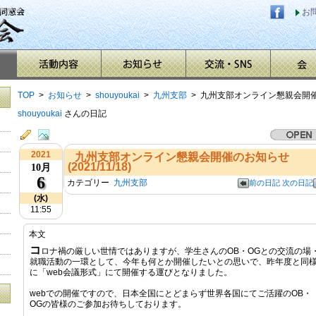
お
TOP
>
お知らせ
>
shouyoukai
>
九州支部
> 九州支部オンライン懇親会開催のお知
shouyoukai
さんの日記
2021
九州支部オンライン懇親会開催のお知らせ
(2021/11/18)
10月
6
カテゴリー
九州支部
前の日記
次の日記
(水)
11:55
本文
コ
ロナ禍の厳しい世情ではありますが、学生さんのOB・OGとの交流の場
就職活動の一環として、今年も何とか開催したいとの思いで、昨年度と同
に「web会議形式」にて開催する運びとなりました。
webでの開催ですので、日本全国にとどまらず世界各国にてご活躍のOB・
OGの皆様のご参加お待ちしております。