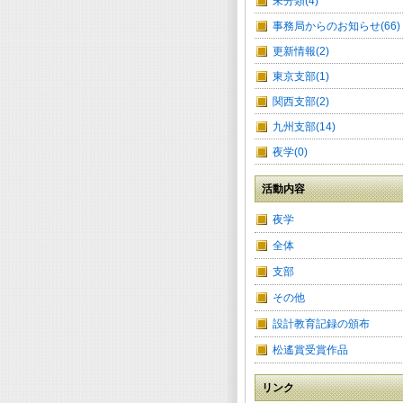
未分類(4)
事務局からのお知らせ(66)
更新情報(2)
東京支部(1)
関西支部(2)
九州支部(14)
夜学(0)
活動内容
夜学
全体
支部
その他
設計教育記録の頒布
松遙賞受賞作品
リンク