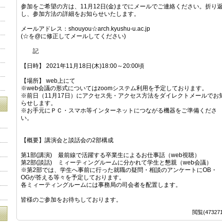
参加をご希望の方は、11月12日(金)までにメールでご連絡ください。折り
し、参加方法の詳細をお知らせいたします。
メールアドレス：shouyou☆arch.kyushu-u.ac.jp
(☆を@に修正してメールしてください)
記
【日時】 2021年11月18日(木)18:00～20:00頃
【場所】 web上にて
※web会議の形式についてはzoomシステム利用を予定しております。
※前日（11月17日）にアクセス先・アクセス方法をダイレクトメールでお
らせします。
※お手元にＰＣ・スマホ等インターネットにつながる機器をご準備くださ
い。
【概要】講演会と談話会の2部構成
第1部(講演) 最前線で活躍する卒業生によるお仕事話（web視聴）
第2部(談話) ミィーティングルームに分かれて学生と懇親（web会議）
※第2部では、学生へ事前に行った就職の疑問・相談のアンケートにOB・
OGが答える等々を予定しております。
各ミィーティングルームには事務局の司会者を配置します。
皆様のご参加をお待ちしております。
閲覧(473271