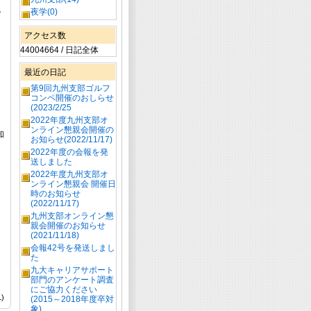
返
夜学(0)
アクセス数
44004664 / 日記全体
最近の日記
第9回九州支部ゴルフ
コンペ開催のおしらせ
(2023/2/25
2022年度九州支部オ
ンライン懇親会開催の
知
お知らせ(2022/11/17)
2022年度の会報を発
送しました
2022年度九州支部オ
ンライン懇親会 開催日
時のお知らせ
(2022/11/17)
九州支部オンライン懇
親会開催のお知らせ
(2021/11/18)
会報42号を発送しまし
た
九大キャリアサポート
部門のアンケート調査
にご協力ください
)
(2015～2018年度卒対
象)