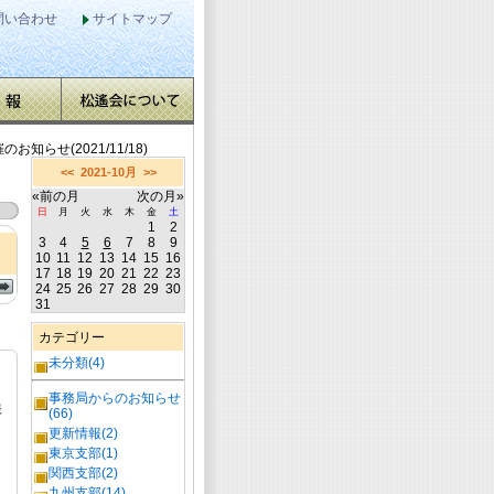
問い合わせ
サイトマップ
らせ(2021/11/18)
<<
2021-10月
>>
«前の月
次の月»
日
月
火
水
木
金
土
1
2
3
4
5
6
7
8
9
10
11
12
13
14
15
16
17
18
19
20
21
22
23
24
25
26
27
28
29
30
31
カテゴリー
未分類(4)
・
事務局からのお知らせ
様
(66)
更新情報(2)
東京支部(1)
関西支部(2)
九州支部(14)