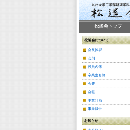
松遙会について
会長挨拶
会則
役員名簿
卒業生名簿
会費
会報
事業計画
事業報告
お知らせ