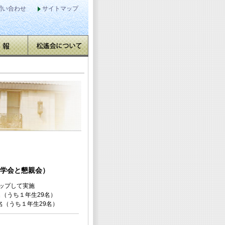
問い合わせ
サイトマップ
見学会と懇親会）
アップして実施
名（うち１年生29名）
5名（うち１年生29名）