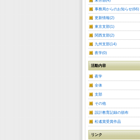
未分類(4)
事務局からのお知らせ(66)
更新情報(2)
東京支部(1)
関西支部(2)
九州支部(14)
夜学(0)
活動内容
夜学
全体
支部
その他
設計教育記録の頒布
松遙賞受賞作品
リンク