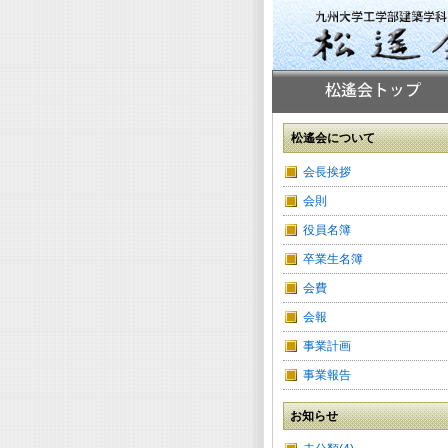
松遙会について
会長挨拶
会則
役員名簿
卒業生名簿
会費
会報
事業計画
事業報告
お知らせ