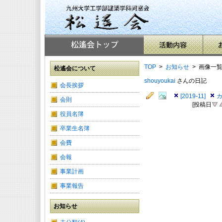
TOP
>
お知らせ
> 画像一
松遙会について
shouyoukai
さんの日記
会長挨拶
[2019-11]
カ
会則
[投稿日
役員名簿
卒業生名簿
会費
会報
事業計画
事業報告
お知らせ