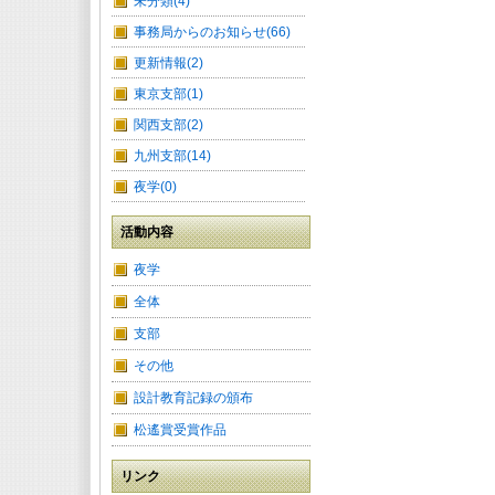
未分類(4)
事務局からのお知らせ(66)
更新情報(2)
東京支部(1)
関西支部(2)
九州支部(14)
夜学(0)
活動内容
夜学
全体
支部
その他
設計教育記録の頒布
松遙賞受賞作品
リンク