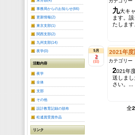
未分類(4)
カテゴリー
事務局からのお知らせ(66)
九
大キ
ます。該
更新情報(2)
たします。***
東京支部(1)
関西支部(2)
九州支部(14)
5月
2021
夜学(0)
2
カテゴリー
(日)
活動内容
2
021
夜学
送しまし
全体
さい。...
支部
その他
全
2
設計教育記録の頒布
松遙賞受賞作品
リンク