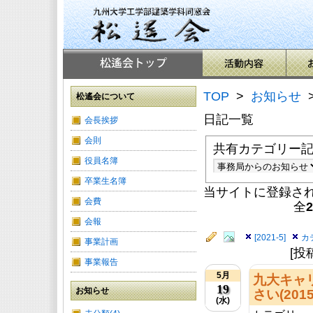
TOP
>
お知らせ
松遙会について
日記一覧
会長挨拶
会則
共有カテゴリー
役員名簿
卒業生名簿
当サイトに登録さ
会費
全
2
会報
[2021-5]
カ
事業計画
[投
事業報告
5月
九大キャ
19
お知らせ
さい(201
(水)